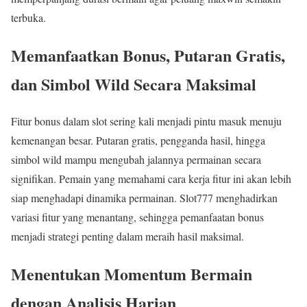
terbuka.
Memanfaatkan Bonus, Putaran Gratis,
dan Simbol Wild Secara Maksimal
Fitur bonus dalam slot sering kali menjadi pintu masuk menuju
kemenangan besar. Putaran gratis, pengganda hasil, hingga
simbol wild mampu mengubah jalannya permainan secara
signifikan. Pemain yang memahami cara kerja fitur ini akan lebih
siap menghadapi dinamika permainan. Slot777 menghadirkan
variasi fitur yang menantang, sehingga pemanfaatan bonus
menjadi strategi penting dalam meraih hasil maksimal.
Menentukan Momentum Bermain
dengan Analisis Harian