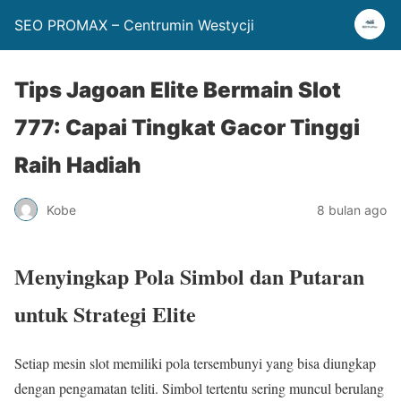
SEO PROMAX – Centrumin Westycji
Tips Jagoan Elite Bermain Slot
777: Capai Tingkat Gacor Tinggi
Raih Hadiah
Kobe
8 bulan ago
Menyingkap Pola Simbol dan Putaran
untuk Strategi Elite
Setiap mesin slot memiliki pola tersembunyi yang bisa diungkap
dengan pengamatan teliti. Simbol tertentu sering muncul berulang