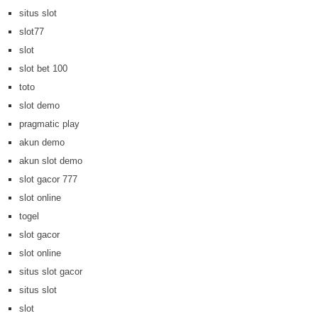
situs slot
slot77
slot
slot bet 100
toto
slot demo
pragmatic play
akun demo
akun slot demo
slot gacor 777
slot online
togel
slot gacor
slot online
situs slot gacor
situs slot
slot