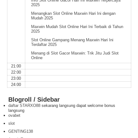
Info Slot Online Gacor Hari Ini Maxwin Terpercaya
2025
Menangkan Slot Online Maxwin Hari Ini dengan
Mudah 2025
Maxwin Mudah Slot Online Hari Ini Terbaik di Tahun
2025
Slot Online Gampang Menang Maxwin Hari Ini
Terdaftar 2025
Menang di Slot Gacor Maxwin: Trik Jitu Judi Slot
Online
21:00
22:00
23:00
24:00
Blogroll / Sidebar
daftar STARXO88
sekarang langsung dapat welcome bonus
langsung
ovabet
slot
GENTING138