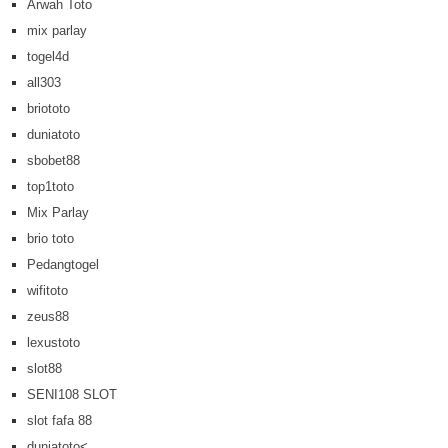
Arwah Toto
mix parlay
togel4d
all303
briototo
duniatoto
sbobet88
top1toto
Mix Parlay
brio toto
Pedangtogel
wifitoto
zeus88
lexustoto
slot88
SENI108 SLOT
slot fafa 88
duniatoto
<