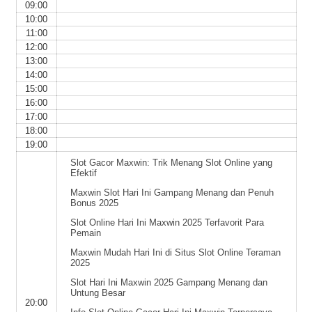
09:00
10:00
11:00
12:00
13:00
14:00
15:00
16:00
17:00
18:00
19:00
Slot Gacor Maxwin: Trik Menang Slot Online yang
Efektif
Maxwin Slot Hari Ini Gampang Menang dan Penuh
Bonus 2025
Slot Online Hari Ini Maxwin 2025 Terfavorit Para
Pemain
Maxwin Mudah Hari Ini di Situs Slot Online Teraman
2025
Slot Hari Ini Maxwin 2025 Gampang Menang dan
Untung Besar
20:00