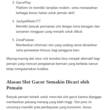
GacorPlay
Platform ini memiliki tampilan modern, serta menawarkan
berbagai bonus harian untuk pemain aktif.
JackpotReels777
Memiliki banyak permainan slot dengan tema beragam dan
turnamen mingguan yang menarik untuk diikuti.
ZonaPutaran
Memberikan informasi slot yang sedang ramai dimainkan
serta penawaran khusus bagi pengguna baru.
Masing-masing dari situs slot tersebut bisa menjadi alternatif bagi
pemain yang mencari pengalaman bermain yang berbeda namun
tetap mengutamakan kualitas.
Alasan Slot Gacor Semakin Dicari oleh
Pemain
Banyak pemain tertarik untuk mencoba slot gacor karena dianggap
memberikan peluang menang yang lebih tinggi. Slot jenis ini
umumnya memiliki pola pembayaran yang konsisten, bonus