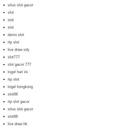
situs slot gacor
slot
slot
slot
demo slot
rtp slot
live draw sdy
slot777
slot gacor 777
togel hari ini
rtp slot
togel hongkong
slot88
rtp slot gacor
situs slot gacor
slot88
live draw hk