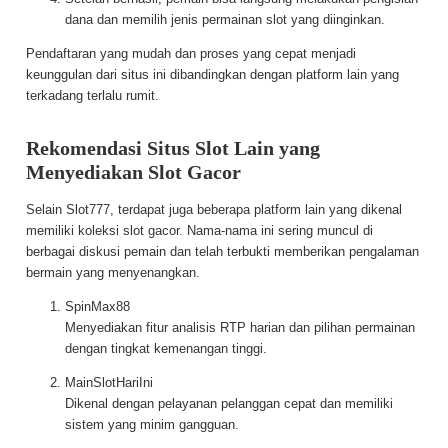
dana dan memilih jenis permainan slot yang diinginkan.
Pendaftaran yang mudah dan proses yang cepat menjadi
keunggulan dari situs ini dibandingkan dengan platform lain yang
terkadang terlalu rumit.
Rekomendasi Situs Slot Lain yang
Menyediakan Slot Gacor
Selain Slot777, terdapat juga beberapa platform lain yang dikenal
memiliki koleksi slot gacor. Nama-nama ini sering muncul di
berbagai diskusi pemain dan telah terbukti memberikan pengalaman
bermain yang menyenangkan.
SpinMax88
Menyediakan fitur analisis RTP harian dan pilihan permainan
dengan tingkat kemenangan tinggi.
MainSlotHariIni
Dikenal dengan pelayanan pelanggan cepat dan memiliki
sistem yang minim gangguan.