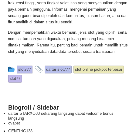
frekuensi tinggi, serta tingkat volatilitas yang menyesuaikan dengan
gaya bermain pengguna. Informasi mengenai permainan yang
sedang gacor bisa diperoleh dari komunitas, ulasan harian, atau dari
fitur analitik di dalam situs itu sendiri.
Dengan memperhatikan waktu bermain, jenis slot yang dipilih, serta
nominal taruhan yang digunakan, peluang menang bisa lebih
dimaksimalkan. Karena itu, penting bagi pemain untuk memilih situs
slot yang menyediakan data-data tersebut secara transparan.
This
and
slot777
daftar slot777
slot online jackpot terbesar
entry
tagged
slot77
was
posted
in
Blogroll / Sidebar
daftar STARXO88
sekarang langsung dapat welcome bonus
langsung
ovabet
GENTING138