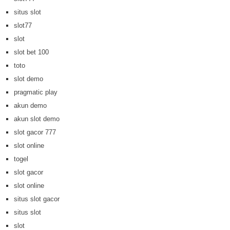
situs slot
slot77
slot
slot bet 100
toto
slot demo
pragmatic play
akun demo
akun slot demo
slot gacor 777
slot online
togel
slot gacor
slot online
situs slot gacor
situs slot
slot