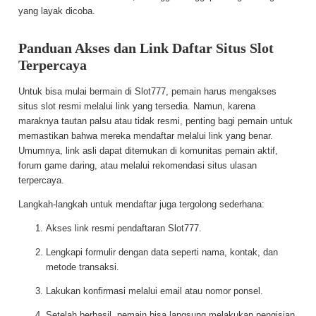
yang layak dicoba.
Panduan Akses dan Link Daftar Situs Slot
Terpercaya
Untuk bisa mulai bermain di Slot777, pemain harus mengakses
situs slot resmi melalui link yang tersedia. Namun, karena
maraknya tautan palsu atau tidak resmi, penting bagi pemain untuk
memastikan bahwa mereka mendaftar melalui link yang benar.
Umumnya, link asli dapat ditemukan di komunitas pemain aktif,
forum game daring, atau melalui rekomendasi situs ulasan
terpercaya.
Langkah-langkah untuk mendaftar juga tergolong sederhana:
Akses link resmi pendaftaran Slot777.
Lengkapi formulir dengan data seperti nama, kontak, dan
metode transaksi.
Lakukan konfirmasi melalui email atau nomor ponsel.
Setelah berhasil, pemain bisa langsung melakukan pengisian