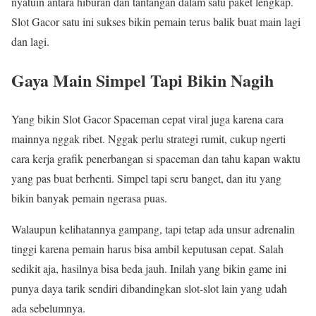
nyatuin antara hiburan dan tantangan dalam satu paket lengkap.
Slot Gacor satu ini sukses bikin pemain terus balik buat main lagi
dan lagi.
Gaya Main Simpel Tapi Bikin Nagih
Yang bikin Slot Gacor Spaceman cepat viral juga karena cara
mainnya nggak ribet. Nggak perlu strategi rumit, cukup ngerti
cara kerja grafik penerbangan si spaceman dan tahu kapan waktu
yang pas buat berhenti. Simpel tapi seru banget, dan itu yang
bikin banyak pemain ngerasa puas.
Walaupun kelihatannya gampang, tapi tetap ada unsur adrenalin
tinggi karena pemain harus bisa ambil keputusan cepat. Salah
sedikit aja, hasilnya bisa beda jauh. Inilah yang bikin game ini
punya daya tarik sendiri dibandingkan slot-slot lain yang udah
ada sebelumnya.