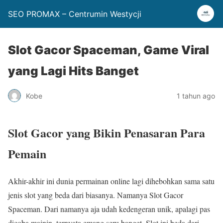
SEO PROMAX – Centrumin Westycji
Slot Gacor Spaceman, Game Viral
yang Lagi Hits Banget
Kobe
1 tahun ago
Slot Gacor yang Bikin Penasaran Para
Pemain
Akhir-akhir ini dunia permainan online lagi dihebohkan sama satu
jenis slot yang beda dari biasanya. Namanya Slot Gacor
Spaceman. Dari namanya aja udah kedengeran unik, apalagi pas
dicoba mainin, ternyata emang seru banget. Slot ini beda dari