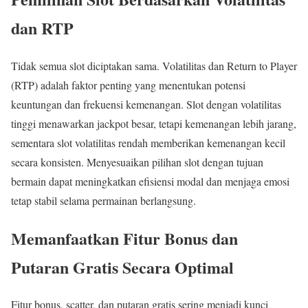
dan RTP
Tidak semua slot diciptakan sama. Volatilitas dan Return to Player
(RTP) adalah faktor penting yang menentukan potensi
keuntungan dan frekuensi kemenangan. Slot dengan volatilitas
tinggi menawarkan jackpot besar, tetapi kemenangan lebih jarang,
sementara slot volatilitas rendah memberikan kemenangan kecil
secara konsisten. Menyesuaikan pilihan slot dengan tujuan
bermain dapat meningkatkan efisiensi modal dan menjaga emosi
tetap stabil selama permainan berlangsung.
Memanfaatkan Fitur Bonus dan
Putaran Gratis Secara Optimal
Fitur bonus, scatter, dan putaran gratis sering menjadi kunci