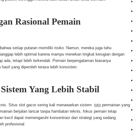
ngan Rasional Pemain
hwa setiap putaran memiliki risiko. Namun, mereka juga tahu
 dianggap lebih optimal karena mampu menekan tingkat kerugian dengan
ap ada, tetapi lebih terkendali. Pemain berpengalaman biasanya
asil yang diperoleh terasa lebih konsisten.
istem Yang Lebih Stabil
is. Situs slot gacor sering kali menawarkan sistem
toto
permainan yang
rmainan berjalan lancar tanpa hambatan teknis, fokus pemain tetap
uan kecil dapat memengaruhi konsentrasi dan strategi yang sedang
ih profesional.