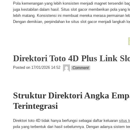
Pola kemenangan yang lebih konsisten menjadi magnet tersendiri ba
juga kestabilan dalam hasil. Situs slot gacor memberikan pola yang 
lebih matang. Konsistensi ini membuat mereka merasa permainan leb
Dengan demikian, perpindahan ke situs slot gacor menjadi langkah lo
Direktori Toto 4D Plus Link Sl
Kobe
Posted on
17/01/2026 14:52
Comment
Struktur Direktori Angka Emp
Terintegrasi
Direktori toto 4D tidak hanya berfungsi sebagai daftar keluaran
situs t
pola yang terbentuk dari hasil sebelumnya. Dengan adanya sistem teri