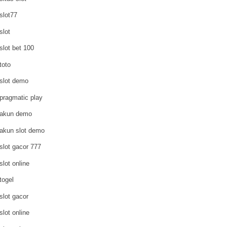
slot77
slot
slot bet 100
toto
slot demo
pragmatic play
akun demo
akun slot demo
slot gacor 777
slot online
togel
slot gacor
slot online