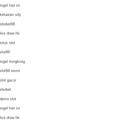
togel hari ini
keluaran sdy
sbobet88
live draw hk
situs slot
slot88
togel hongkong
slot88 resmi
slot gacor
sbobet
demo slot
togel hari ini
live draw hk