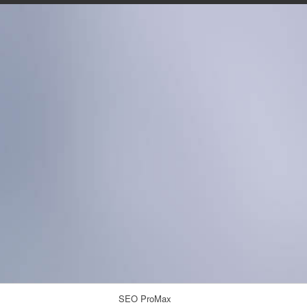
Skip
Skip
Skip
to
to
to
content
BLOCK-
BLOCK-
2
3
SEO ProMax