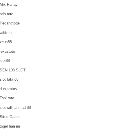
Mix Parlay
brio toto
Pedangtogel
wifitoto
zeus88
lexustoto
slot88
SENI108 SLOT
slot fafa 88
duniatoto
<
Top1toto
slot raffi ahmad 88
Situs Gacor
togel hari ini