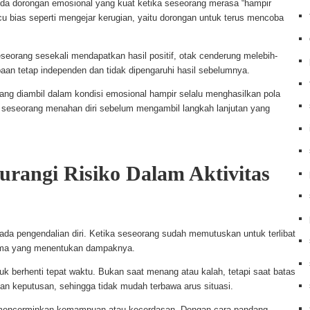
 Ada dorongan emosional yang kuat ketika seseorang merasa “hampir
u bias seperti mengejar kerugian, yaitu dorongan untuk terus mencoba
eseorang sesekali mendapatkan hasil positif, otak cenderung melebih-
baan tetap independen dan tidak dipengaruhi hasil sebelumnya.
ng diambil dalam kondisi emosional hampir selalu menghasilkan pola
seseorang menahan diri sebelum mengambil langkah lanjutan yang
rangi Risiko Dalam Aktivitas
ada pengendalian diri. Ketika seseorang sudah memutuskan untuk terlibat
utama yang menentukan dampaknya.
 berhenti tepat waktu. Bukan saat menang atau kalah, tetapi saat batas
dan keputusan, sehingga tidak mudah terbawa arus situasi.
idak mencerminkan kemampuan atau kecerdasan. Dengan cara pandang