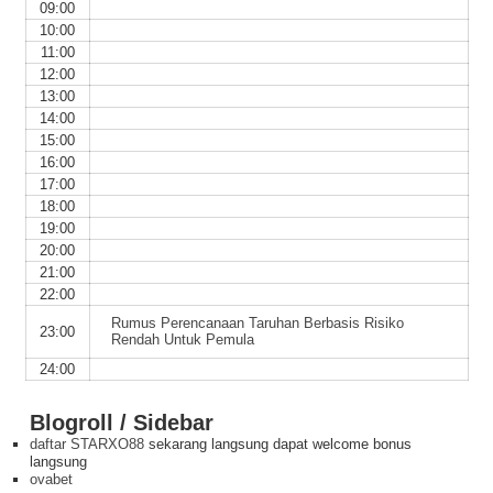
09:00
10:00
11:00
12:00
13:00
14:00
15:00
16:00
17:00
18:00
19:00
20:00
21:00
22:00
Rumus Perencanaan Taruhan Berbasis Risiko
23:00
Rendah Untuk Pemula
24:00
Blogroll / Sidebar
daftar STARXO88
sekarang langsung dapat welcome bonus
langsung
ovabet