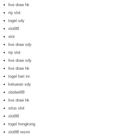
live draw hk
rtp slot
togel sdy
slot88
slot
live draw sdy
rtp slot
live draw sdy
live draw hk
togel hari ini
keluaran sdy
sbobet88
live draw hk
situs slot
slot88
togel hongkong
slot88 resmi